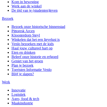
Kom in beweging
Werk aan de winkel
De tijd van je (studenten)leven
Bezoek
Bezoek onze historische binnenstad
Pittoresk Arcen
Kloosterdorp Steyl
Winkelen dat het een lievelust is
Venlo bezoeken met de kids
Haal jouw cultureel hart op
Eten en drinken
Beleef onze historie en erfgoed
Geniet van het groen
Plan je bezoek
Toeristen Informatie Venlo
Blijf je slapen?
Werk
Innovatie
Logistiek
Agro, food & tech
Maakindustrie