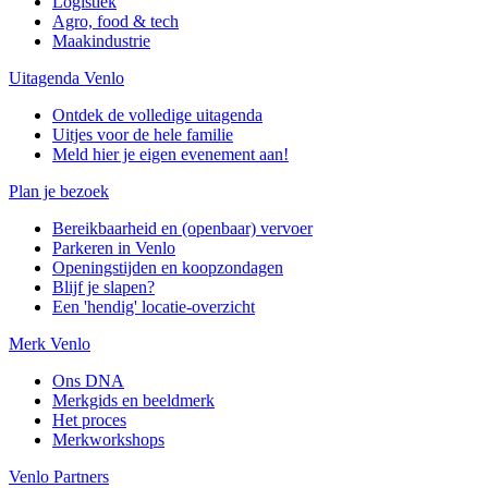
Logistiek
Agro, food & tech
Maakindustrie
Uitagenda Venlo
Ontdek de volledige uitagenda
Uitjes voor de hele familie
Meld hier je eigen evenement aan!
Plan je bezoek
Bereikbaarheid en (openbaar) vervoer
Parkeren in Venlo
Openingstijden en koopzondagen
Blijf je slapen?
Een 'hendig' locatie-overzicht
Merk Venlo
Ons DNA
Merkgids en beeldmerk
Het proces
Merkworkshops
Venlo Partners