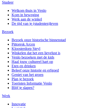
Studeer
Welkom thuis in Venlo
Kom in beweging
Werk aan de winkel
De tijd van je (studenten)leven
Bezoek
Bezoek onze historische binnenstad
Pittoresk Arcen
Kloosterdorp Steyl
Winkelen dat het een lievelust is
Venlo bezoeken met de kids
Haal jouw cultureel hart op
Eten en drinken
Beleef onze historie en erfgoed
Geniet van het groen
Plan je bezoek
Toeristen Informatie Venlo
Blijf je slapen?
Werk
Innovatie