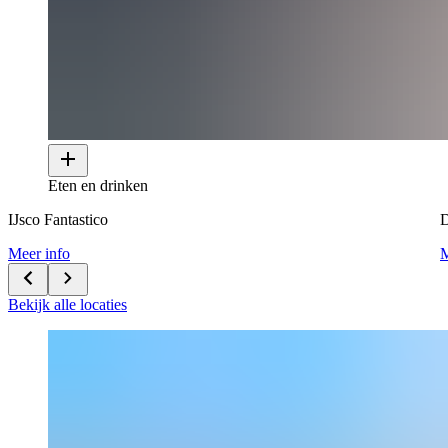
Eten en drinken
IJsco Fantastico
D
Meer info
M
Bekijk alle locaties