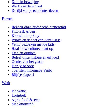
Kom in beweging
Werk aan de winkel
De tijd van je (studenten)leven
Bezoek
Bezoek onze historische binnenstad
Pittoresk Arcen
Kloosterdorp Steyl
Winkelen dat het een lievelust is
Venlo bezoeken met de kids
Haal jouw cultureel hart op
Eten en drinken
Beleef onze historie en erfgoed
Geniet van het groen
Plan je bezoek
Toeristen Informatie Venlo
Blijf je slapen?
Werk
Innovatie
Logistiek
Agro, food & tech
Maakindustrie