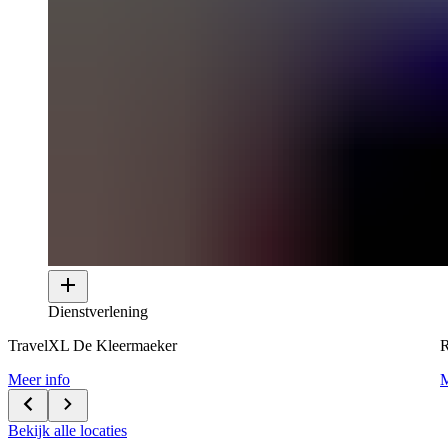
Dienstverlening
TravelXL De Kleermaeker
R
Meer info
M
Bekijk alle locaties