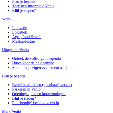
Plan je bezoek
Toeristen Informatie Venlo
Blijf je slapen?
Werk
Innovatie
Logistiek
Agro, food & tech
Maakindustrie
Uitagenda Venlo
Ontdek de volledige uitagenda
Uitjes voor de hele familie
Meld hier je eigen evenement aan!
Plan je bezoek
Bereikbaarheid en (openbaar) vervoer
Parkeren in Venlo
Openingstijden en koopzondagen
Blijf je slapen?
Een 'hendig' locatie-overzicht
Merk Venlo