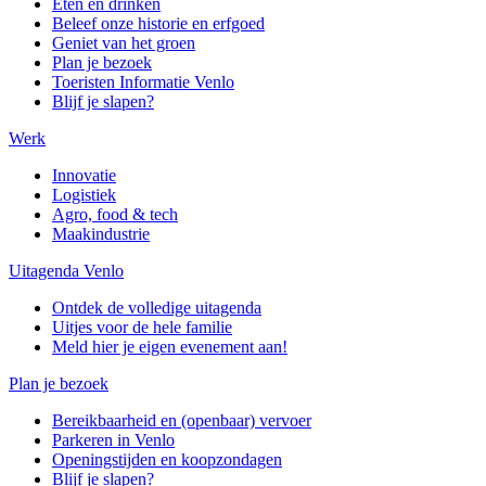
Eten en drinken
Beleef onze historie en erfgoed
Geniet van het groen
Plan je bezoek
Toeristen Informatie Venlo
Blijf je slapen?
Werk
Innovatie
Logistiek
Agro, food & tech
Maakindustrie
Uitagenda Venlo
Ontdek de volledige uitagenda
Uitjes voor de hele familie
Meld hier je eigen evenement aan!
Plan je bezoek
Bereikbaarheid en (openbaar) vervoer
Parkeren in Venlo
Openingstijden en koopzondagen
Blijf je slapen?