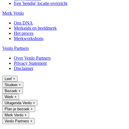
Een 'hendig' locatie-overzicht
Merk Venlo
Ons DNA
Merkgids en beeldmerk
Het proces
Merkworkshops
Venlo Partners
Over Venlo Partners
Privacy Statement
Disclaimer
Leef
+
Studeer
+
Bezoek
+
Werk
+
Uitagenda Venlo
+
Plan je bezoek
+
Merk Venlo
+
Venlo Partners
+