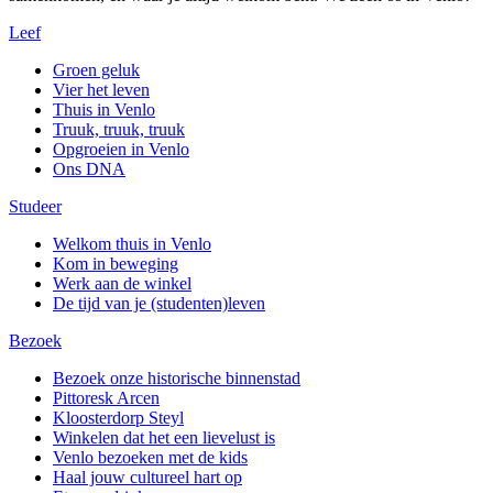
Leef
Groen geluk
Vier het leven
Thuis in Venlo
Truuk, truuk, truuk
Opgroeien in Venlo
Ons DNA
Studeer
Welkom thuis in Venlo
Kom in beweging
Werk aan de winkel
De tijd van je (studenten)leven
Bezoek
Bezoek onze historische binnenstad
Pittoresk Arcen
Kloosterdorp Steyl
Winkelen dat het een lievelust is
Venlo bezoeken met de kids
Haal jouw cultureel hart op