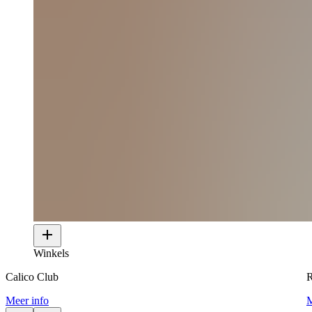
Winkels
Calico Club
Meer info
M