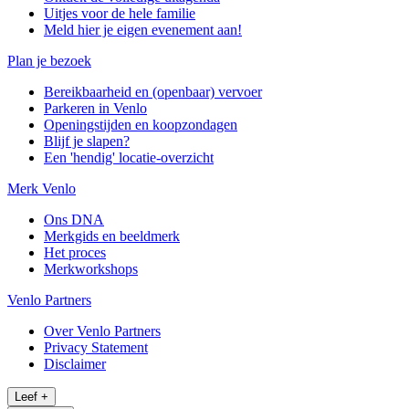
Uitjes voor de hele familie
Meld hier je eigen evenement aan!
Plan je bezoek
Bereikbaarheid en (openbaar) vervoer
Parkeren in Venlo
Openingstijden en koopzondagen
Blijf je slapen?
Een 'hendig' locatie-overzicht
Merk Venlo
Ons DNA
Merkgids en beeldmerk
Het proces
Merkworkshops
Venlo Partners
Over Venlo Partners
Privacy Statement
Disclaimer
Leef
+