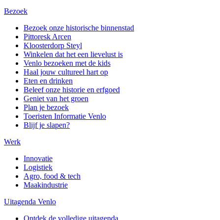
Bezoek
Bezoek onze historische binnenstad
Pittoresk Arcen
Kloosterdorp Steyl
Winkelen dat het een lievelust is
Venlo bezoeken met de kids
Haal jouw cultureel hart op
Eten en drinken
Beleef onze historie en erfgoed
Geniet van het groen
Plan je bezoek
Toeristen Informatie Venlo
Blijf je slapen?
Werk
Innovatie
Logistiek
Agro, food & tech
Maakindustrie
Uitagenda Venlo
Ontdek de volledige uitagenda