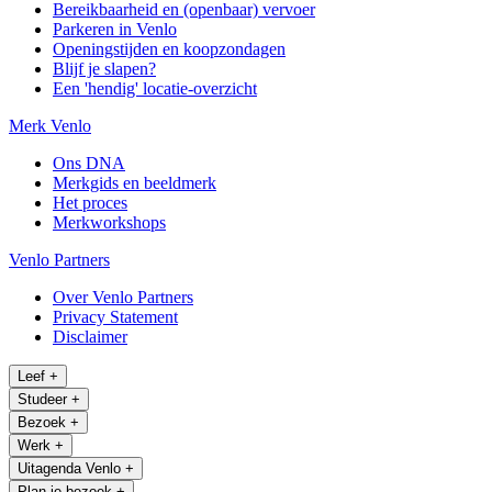
Bereikbaarheid en (openbaar) vervoer
Parkeren in Venlo
Openingstijden en koopzondagen
Blijf je slapen?
Een 'hendig' locatie-overzicht
Merk Venlo
Ons DNA
Merkgids en beeldmerk
Het proces
Merkworkshops
Venlo Partners
Over Venlo Partners
Privacy Statement
Disclaimer
Leef
+
Studeer
+
Bezoek
+
Werk
+
Uitagenda Venlo
+
Plan je bezoek
+