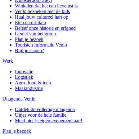
Kloosterdorp Steyl
Winkelen dat het een lievelust is
Venlo bezoeken met de kids
Haal jouw cultureel hart op
Eten en drinken
Beleef onze historie en erfgoed
Geniet van het groen
Plan je bezoek
Toeristen Informatie Venlo
Blijf je slapen?
Werk
Innovatie
Logistiek
Agro, food & tech
Maakindustrie
Uitagenda Venlo
Ontdek de volledige uitagenda
Uitjes voor de hele familie
Meld hier je eigen evenement aan!
Plan je bezoek