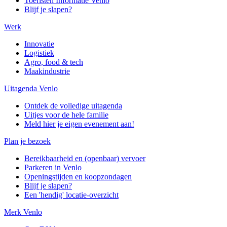
Toeristen Informatie Venlo
Blijf je slapen?
Werk
Innovatie
Logistiek
Agro, food & tech
Maakindustrie
Uitagenda Venlo
Ontdek de volledige uitagenda
Uitjes voor de hele familie
Meld hier je eigen evenement aan!
Plan je bezoek
Bereikbaarheid en (openbaar) vervoer
Parkeren in Venlo
Openingstijden en koopzondagen
Blijf je slapen?
Een 'hendig' locatie-overzicht
Merk Venlo