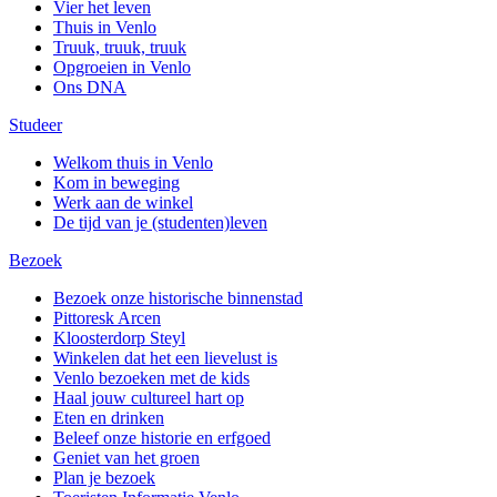
Vier het leven
Thuis in Venlo
Truuk, truuk, truuk
Opgroeien in Venlo
Ons DNA
Studeer
Welkom thuis in Venlo
Kom in beweging
Werk aan de winkel
De tijd van je (studenten)leven
Bezoek
Bezoek onze historische binnenstad
Pittoresk Arcen
Kloosterdorp Steyl
Winkelen dat het een lievelust is
Venlo bezoeken met de kids
Haal jouw cultureel hart op
Eten en drinken
Beleef onze historie en erfgoed
Geniet van het groen
Plan je bezoek