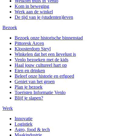
Welkom thuis in Venlo
Kom in beweging
Werk aan de winkel
De tijd van je (studenten)leven
Bezoek
Bezoek onze historische binnenstad
Pittoresk Arcen
Kloosterdorp Steyl
Winkelen dat het een lievelust is
Venlo bezoeken met de kids
Haal jouw cultureel hart op
Eten en drinken
Beleef onze historie en erfgoed
Geniet van het groen
Plan je bezoek
Toeristen Informatie Venlo
Blijf je slapen?
Werk
Innovatie
Logistiek
Agro, food & tech
Maakindustrie