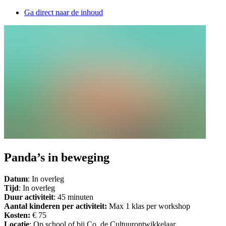
Ga direct naar de inhoud
Panda’s in beweging
Datum
: In overleg
Tijd
: In overleg
Duur activiteit
: 45 minuten
Aantal kinderen per activiteit:
Max 1 klas per workshop
Kosten:
€ 75
Locatie
: Op school of bij Co. de Cultuurontwikkelaar