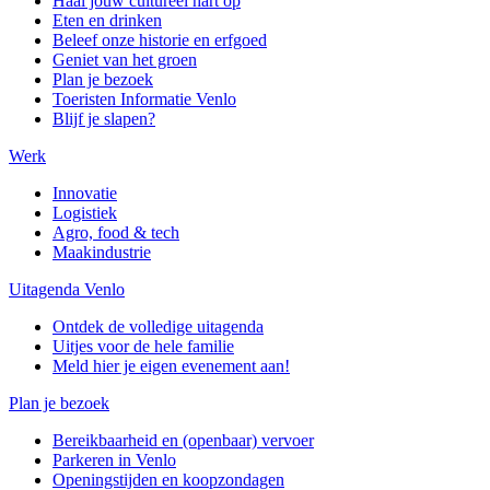
Haal jouw cultureel hart op
Eten en drinken
Beleef onze historie en erfgoed
Geniet van het groen
Plan je bezoek
Toeristen Informatie Venlo
Blijf je slapen?
Werk
Innovatie
Logistiek
Agro, food & tech
Maakindustrie
Uitagenda Venlo
Ontdek de volledige uitagenda
Uitjes voor de hele familie
Meld hier je eigen evenement aan!
Plan je bezoek
Bereikbaarheid en (openbaar) vervoer
Parkeren in Venlo
Openingstijden en koopzondagen