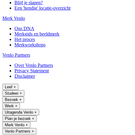
Blijf je slapen?
Een 'hendig' locatie-overzicht
Merk Venlo
Ons DNA
Merkgids en beeldmerk
Het proces
Merkworkshops
Venlo Partners
Over Venlo Partners
Privacy Statement
Disclaimer
Leef
+
Studeer
+
Bezoek
+
Werk
+
Uitagenda Venlo
+
Plan je bezoek
+
Merk Venlo
+
Venlo Partners
+