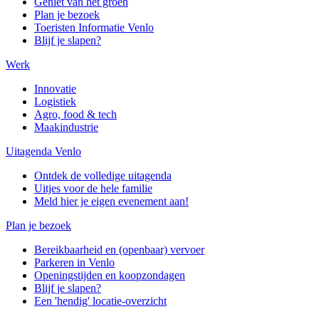
Geniet van het groen
Plan je bezoek
Toeristen Informatie Venlo
Blijf je slapen?
Werk
Innovatie
Logistiek
Agro, food & tech
Maakindustrie
Uitagenda Venlo
Ontdek de volledige uitagenda
Uitjes voor de hele familie
Meld hier je eigen evenement aan!
Plan je bezoek
Bereikbaarheid en (openbaar) vervoer
Parkeren in Venlo
Openingstijden en koopzondagen
Blijf je slapen?
Een 'hendig' locatie-overzicht