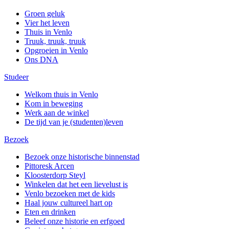
Groen geluk
Vier het leven
Thuis in Venlo
Truuk, truuk, truuk
Opgroeien in Venlo
Ons DNA
Studeer
Welkom thuis in Venlo
Kom in beweging
Werk aan de winkel
De tijd van je (studenten)leven
Bezoek
Bezoek onze historische binnenstad
Pittoresk Arcen
Kloosterdorp Steyl
Winkelen dat het een lievelust is
Venlo bezoeken met de kids
Haal jouw cultureel hart op
Eten en drinken
Beleef onze historie en erfgoed