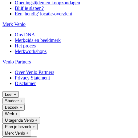
Openingstijden en koopzondagen
Blijf je slapen?
Een 'hendig' locatie-overzicht
Merk Venlo
Ons DNA
Merkgids en beeldmerk
Het proces
Merkworkshops
Venlo Partners
Over Venlo Partners
Privacy Statement
Disclaimer
Leef
+
Studeer
+
Bezoek
+
Werk
+
Uitagenda Venlo
+
Plan je bezoek
+
Merk Venlo
+