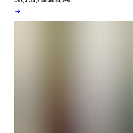
De tijd van je (studenten)leven