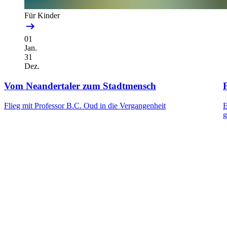
Für Kinder
01
Jan.
31
Dez.
Vom Neandertaler zum Stadtmensch
F
Flieg mit Professor B.C. Oud in die Vergangenheit
E
g