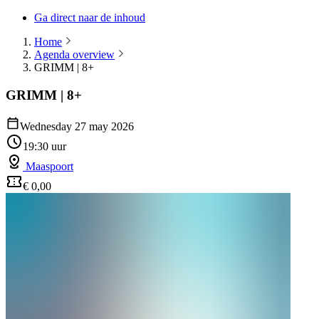
Ga direct naar de inhoud
Home
Agenda overview
GRIMM | 8+
GRIMM | 8+
Wednesday 27 may 2026
19:30 uur
Maaspoort
€ 0,00