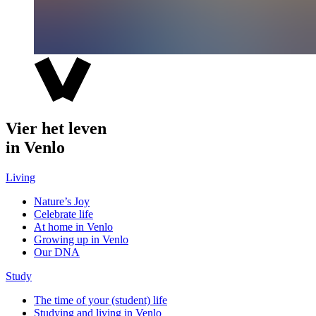
Vier het leven
in Venlo
Living
Nature’s Joy
Celebrate life
At home in Venlo
Growing up in Venlo
Our DNA
Study
The time of your (student) life
Studying and living in Venlo