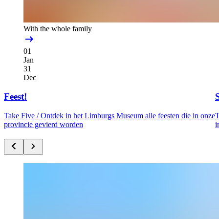
With the whole family
01
Jan
31
Dec
Feest!
Take Five /
Ontdek in het Limburgs Museum alle feesten die in onze
T
provincie gevierd worden
i