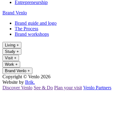
Entrepreneurship
Brand Venlo
Brand guide and logo
The Process
Brand workshops
Living
+
Study
+
Visit
+
Work
+
Brand Venlo
+
Copyright © Venlo 2026
Website by
Brik.
Discover Venlo
See & Do
Plan your visit
Venlo Partners