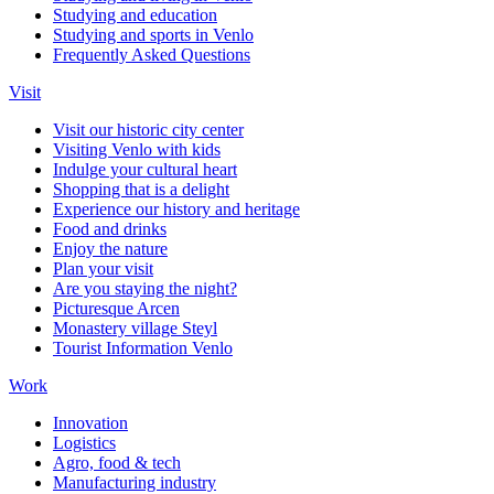
Studying and education
Studying and sports in Venlo
Frequently Asked Questions
Visit
Visit our historic city center
Visiting Venlo with kids
Indulge your cultural heart
Shopping that is a delight
Experience our history and heritage
Food and drinks
Enjoy the nature
Plan your visit
Are you staying the night?
Picturesque Arcen
Monastery village Steyl
Tourist Information Venlo
Work
Innovation
Logistics
Agro, food & tech
Manufacturing industry