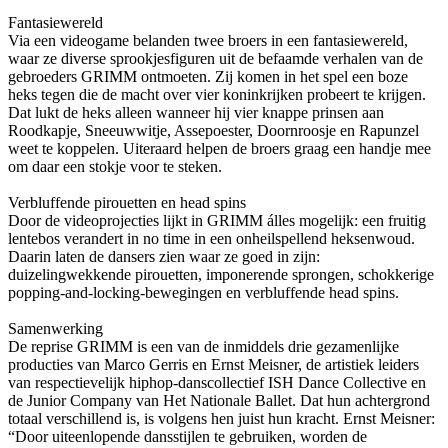
Fantasiewereld
Via een videogame belanden twee broers in een fantasiewereld,
waar ze diverse sprookjesfiguren uit de befaamde verhalen van de
gebroeders GRIMM ontmoeten. Zij komen in het spel een boze
heks tegen die de macht over vier koninkrijken probeert te krijgen.
Dat lukt de heks alleen wanneer hij vier knappe prinsen aan
Roodkapje, Sneeuwwitje, Assepoester, Doornroosje en Rapunzel
weet te koppelen. Uiteraard helpen de broers graag een handje mee
om daar een stokje voor te steken.
Verbluffende pirouetten en head spins
Door de videoprojecties lijkt in GRIMM álles mogelijk: een fruitig
lentebos verandert in no time in een onheilspellend heksenwoud.
Daarin laten de dansers zien waar ze goed in zijn:
duizelingwekkende pirouetten, imponerende sprongen, schokkerige
popping-and-locking-bewegingen en verbluffende head spins.
Samenwerking
De reprise GRIMM is een van de inmiddels drie gezamenlijke
producties van Marco Gerris en Ernst Meisner, de artistiek leiders
van respectievelijk hiphop-danscollectief ISH Dance Collective en
de Junior Company van Het Nationale Ballet. Dat hun achtergrond
totaal verschillend is, is volgens hen juist hun kracht. Ernst Meisner:
“Door uiteenlopende dansstijlen te gebruiken, worden de