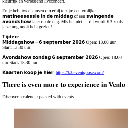
kleurrijk en verrassend liveconcert.
En je hebt twee kansen om erbij te zijn: een vrolijke
𝗺𝗮𝘁𝗶𝗻𝗲𝗲𝘀𝗲𝘀𝘀𝗶𝗲 𝗶𝗻 𝗱𝗲 𝗺𝗶𝗱𝗱𝗮𝗴 of een 𝘀𝘄𝗶𝗻𝗴𝗲𝗻𝗱𝗲
𝗮𝘃𝗼𝗻𝗱𝘀𝗵𝗼𝘄 later op de dag. Mis het niet — dit wordt K3 zoals
je ze nog nooit hebt gezien!
𝗧𝗶𝗷𝗱𝗲𝗻:
𝗠𝗶𝗱𝗱𝗮𝗴𝘀𝗵𝗼𝘄 – 𝟲 𝘀𝗲𝗽𝘁𝗲𝗺𝗯𝗲𝗿 𝟮𝟬𝟮𝟲 Open: 13.00 uur
Start: 13:30 uur
𝗔𝘃𝗼𝗻𝗱𝘀𝗵𝗼𝘄 𝘇𝗼𝗻𝗱𝗮𝗴 𝟲 𝘀𝗲𝗽𝘁𝗲𝗺𝗯𝗲𝗿 𝟮𝟬𝟮𝟲 Open: 18.00
uur Start: 18:30 uur
𝗞𝗮𝗮𝗿𝘁𝗲𝗻 𝗸𝗼𝗼𝗽 𝗷𝗲 𝗵𝗶𝗲𝗿:
https://k3.eventgoose.com/
There is even more to experience in Venlo
Discover a calendar packed with events.