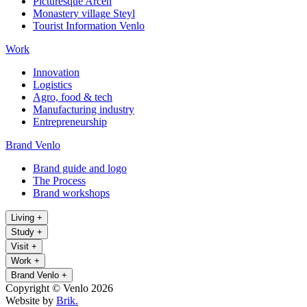
Picturesque Arcen
Monastery village Steyl
Tourist Information Venlo
Work
Innovation
Logistics
Agro, food & tech
Manufacturing industry
Entrepreneurship
Brand Venlo
Brand guide and logo
The Process
Brand workshops
Living
+
Study
+
Visit
+
Work
+
Brand Venlo
+
Copyright © Venlo 2026
Website by
Brik.