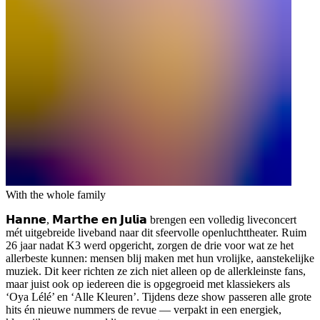
With the whole family
𝗛𝗮𝗻𝗻𝗲, 𝗠𝗮𝗿𝘁𝗵𝗲 𝗲𝗻 𝗝𝘂𝗹𝗶𝗮 brengen een volledig liveconcert
mét uitgebreide liveband naar dit sfeervolle openluchttheater. Ruim
26 jaar nadat K3 werd opgericht, zorgen de drie voor wat ze het
allerbeste kunnen: mensen blij maken met hun vrolijke, aanstekelijke
muziek. Dit keer richten ze zich niet alleen op de allerkleinste fans,
maar juist ook op iedereen die is opgegroeid met klassiekers als
‘Oya Lélé’ en ‘Alle Kleuren’. Tijdens deze show passeren alle grote
hits én nieuwe nummers de revue — verpakt in een energiek,