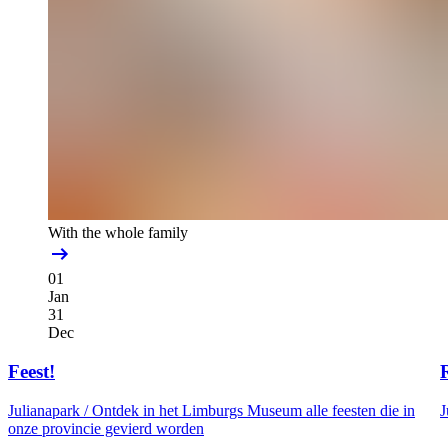
With the whole family
01
Jan
31
Dec
Feest!
Julianapark /
Ontdek in het Limburgs Museum alle feesten die in
J
onze provincie gevierd worden