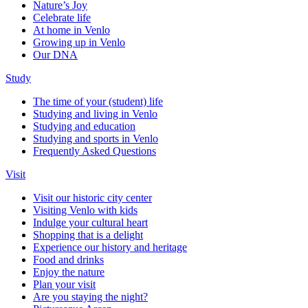
Nature’s Joy
Celebrate life
At home in Venlo
Growing up in Venlo
Our DNA
Study
The time of your (student) life
Studying and living in Venlo
Studying and education
Studying and sports in Venlo
Frequently Asked Questions
Visit
Visit our historic city center
Visiting Venlo with kids
Indulge your cultural heart
Shopping that is a delight
Experience our history and heritage
Food and drinks
Enjoy the nature
Plan your visit
Are you staying the night?