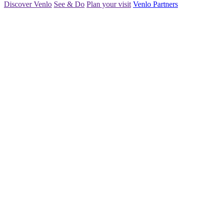
Discover Venlo
See & Do
Plan your visit
Venlo Partners