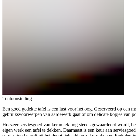
Tentoonstelling
Een goed gedekte tafel is een lust voor het oog. Geserveerd op een m
gebruiksvoorwerpen van aardewerk gaat of om delicate kopjes van por
Hoezeer serviesgoed van keramiek nog steeds gewaardeerd wordt, bew
eigen werk een tafel te dekken. Daarnaast is een keur aan serviesgoe
serviesgoed wordt uit het depot gehaald en zal pronken en fonkelen in h