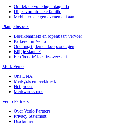
Ontdek de volledige uitagenda
Uitjes voor de hele familie
Meld hier je eigen evenement aan!
Plan je bezoek
Bereikbaarheid en (openbaar) vervoer
Parkeren in Venlo
Openingstijden en koopzondagen
Blijf je slapen?
Een 'hendig' locatie-overzicht
Merk Venlo
Ons DNA
Merkgids en beeldmerk
Het proces
Merkworkshops
Venlo Partners
Over Venlo Partners
Privacy Statement
Disclaimer