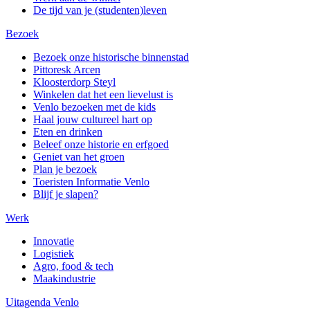
De tijd van je (studenten)leven
Bezoek
Bezoek onze historische binnenstad
Pittoresk Arcen
Kloosterdorp Steyl
Winkelen dat het een lievelust is
Venlo bezoeken met de kids
Haal jouw cultureel hart op
Eten en drinken
Beleef onze historie en erfgoed
Geniet van het groen
Plan je bezoek
Toeristen Informatie Venlo
Blijf je slapen?
Werk
Innovatie
Logistiek
Agro, food & tech
Maakindustrie
Uitagenda Venlo