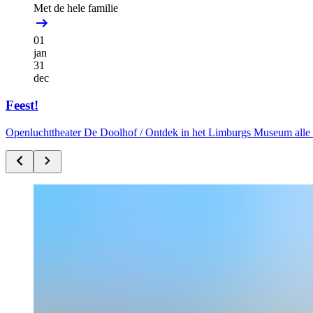
Met de hele familie
01
jan
31
dec
Feest!
Openluchttheater De Doolhof /
Ontdek in het Limburgs Museum alle f