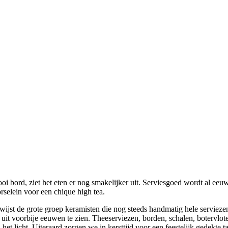
ooi bord, ziet het eten er nog smakelijker uit. Serviesgoed wordt al e
selein voor een chique high tea.
ijst de grote groep keramisten die nog steeds handmatig hele serviez
d uit voorbije eeuwen te zien. Theeserviezen, borden, schalen, botervl
et licht. Uiteraard zorgen we in kersttijd voor een feestelijk gedekte ta