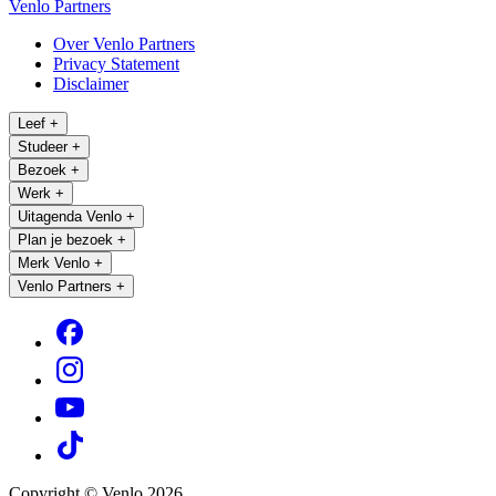
Venlo Partners
Over Venlo Partners
Privacy Statement
Disclaimer
Leef
+
Studeer
+
Bezoek
+
Werk
+
Uitagenda Venlo
+
Plan je bezoek
+
Merk Venlo
+
Venlo Partners
+
Copyright © Venlo 2026