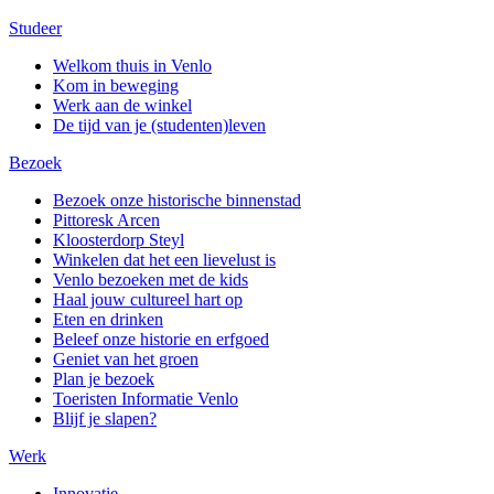
Studeer
Welkom thuis in Venlo
Kom in beweging
Werk aan de winkel
De tijd van je (studenten)leven
Bezoek
Bezoek onze historische binnenstad
Pittoresk Arcen
Kloosterdorp Steyl
Winkelen dat het een lievelust is
Venlo bezoeken met de kids
Haal jouw cultureel hart op
Eten en drinken
Beleef onze historie en erfgoed
Geniet van het groen
Plan je bezoek
Toeristen Informatie Venlo
Blijf je slapen?
Werk
Innovatie