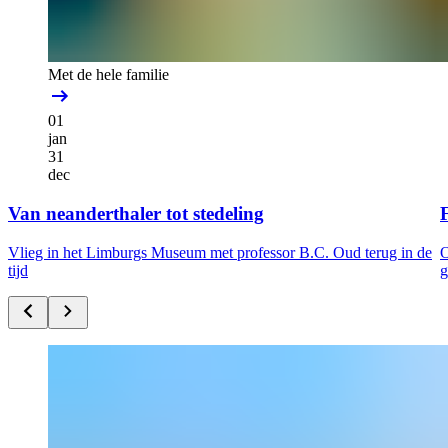
Met de hele familie
01
jan
31
dec
Van neanderthaler tot stedeling
F
Vlieg in het Limburgs Museum met professor B.C. Oud terug in de
O
tijd
g