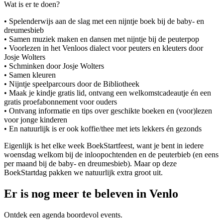
Wat is er te doen?
• Spelenderwijs aan de slag met een nijntje boek bij de baby- en
dreumesbieb
• Samen muziek maken en dansen met nijntje bij de peuterpop
• Voorlezen in het Venloos dialect voor peuters en kleuters door
Josje Wolters
• Schminken door Josje Wolters
• Samen kleuren
• Nijntje speelparcours door de Bibliotheek
• Maak je kindje gratis lid, ontvang een welkomstcadeautje én een
gratis proefabonnement voor ouders
• Ontvang informatie en tips over geschikte boeken en (voor)lezen
voor jonge kinderen
• En natuurlijk is er ook koffie/thee met iets lekkers én gezonds
Eigenlijk is het elke week BoekStartfeest, want je bent in iedere
woensdag welkom bij de inloopochtenden en de peuterbieb (en eens
per maand bij de baby- en dreumesbieb). Maar op deze
BoekStartdag pakken we natuurlijk extra groot uit.
Er is nog meer te beleven in Venlo
Ontdek een agenda boordevol events.