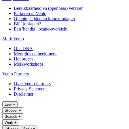
Bereikbaarheid en (openbaar) vervoer
Parkeren in Venlo
Openingstijden en koopzondagen
Blijf je slapen?
Een 'hendig' locatie-overzicht
Merk Venlo
Ons DNA
Merkgids en beeldmerk
Het proces
Merkworkshops
Venlo Partners
Over Venlo Partners
Privacy Statement
Disclaimer
Leef
+
Studeer
+
Bezoek
+
Werk
+
Uitagenda Venlo
+