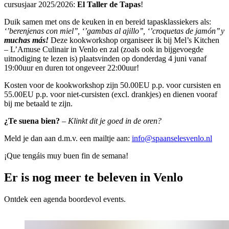
cursusjaar 2025/2026:
El
Taller de Tapas
!
Duik samen met ons de keuken in en bereid tapasklassiekers als:
‘’berenjenas con miel’’, ‘’gambas al ajillo’’, ‘’croquetas de jamón’’ y
muchas más!
Deze kookworkshop organiseer ik bij Mel’s Kitchen
– L’Amuse Culinair in Venlo en zal (zoals ook in bijgevoegde
uitnodiging te lezen is) plaatsvinden op donderdag 4 juni vanaf
19:00uur en duren tot ongeveer 22:00uur!
Kosten voor de kookworkshop zijn 50.00EU p.p. voor cursisten en
55.00EU p.p. voor niet-cursisten (excl. drankjes) en dienen vooraf
bij me betaald te zijn.
¿Te suena bien?
–
Klinkt dit je goed in de oren?
Meld je dan aan d.m.v. een mailtje aan:
info@spaanselesvenlo.nl
¡Que tengáis muy buen fin de semana!
Er is nog meer te beleven in Venlo
Ontdek een agenda boordevol events.