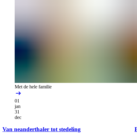
Met de hele familie
01
jan
31
dec
Van neanderthaler tot stedeling
F