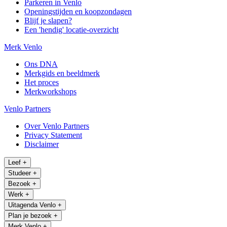
Parkeren in Venlo
Openingstijden en koopzondagen
Blijf je slapen?
Een 'hendig' locatie-overzicht
Merk Venlo
Ons DNA
Merkgids en beeldmerk
Het proces
Merkworkshops
Venlo Partners
Over Venlo Partners
Privacy Statement
Disclaimer
Leef
+
Studeer
+
Bezoek
+
Werk
+
Uitagenda Venlo
+
Plan je bezoek
+
Merk Venlo
+