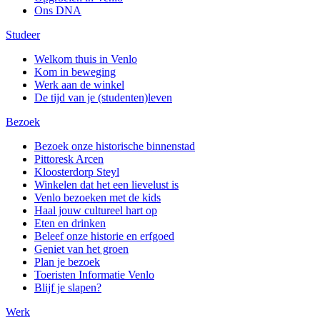
Ons DNA
Studeer
Welkom thuis in Venlo
Kom in beweging
Werk aan de winkel
De tijd van je (studenten)leven
Bezoek
Bezoek onze historische binnenstad
Pittoresk Arcen
Kloosterdorp Steyl
Winkelen dat het een lievelust is
Venlo bezoeken met de kids
Haal jouw cultureel hart op
Eten en drinken
Beleef onze historie en erfgoed
Geniet van het groen
Plan je bezoek
Toeristen Informatie Venlo
Blijf je slapen?
Werk