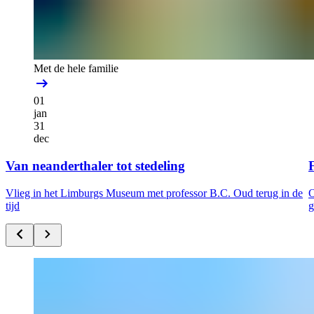
Met de hele familie
01
jan
31
dec
Van neanderthaler tot stedeling
F
Vlieg in het Limburgs Museum met professor B.C. Oud terug in de
O
tijd
g