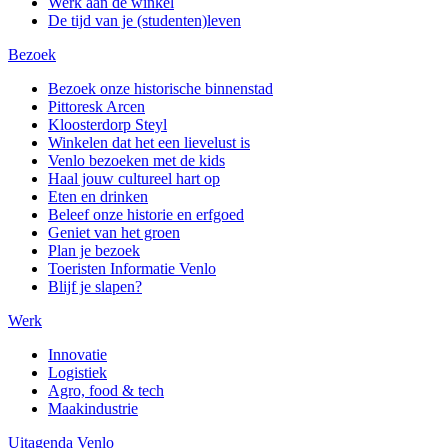
Werk aan de winkel
De tijd van je (studenten)leven
Bezoek
Bezoek onze historische binnenstad
Pittoresk Arcen
Kloosterdorp Steyl
Winkelen dat het een lievelust is
Venlo bezoeken met de kids
Haal jouw cultureel hart op
Eten en drinken
Beleef onze historie en erfgoed
Geniet van het groen
Plan je bezoek
Toeristen Informatie Venlo
Blijf je slapen?
Werk
Innovatie
Logistiek
Agro, food & tech
Maakindustrie
Uitagenda Venlo