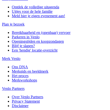
Ontdek de volledige uitagenda
Uitjes voor de hele familie
Meld hier je eigen evenement aan!
Plan je bezoek
Bereikbaarheid en (openbaar) vervoer
Parkeren in Venlo
Openingstijden en koopzondagen
Blijf je slapen?
Een 'hendig' locatie-overzicht
Merk Venlo
Ons DNA
Merkgids en beeldmerk
Het proces
Merkworkshops
Venlo Partners
Over Venlo Partners
Privacy Statement
Disclaimer