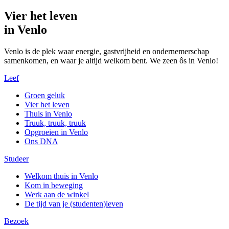
Vier het leven
in Venlo
Venlo is de plek waar energie, gastvrijheid en ondernemerschap
samenkomen, en waar je altijd welkom bent. We zeen ôs in Venlo!
Leef
Groen geluk
Vier het leven
Thuis in Venlo
Truuk, truuk, truuk
Opgroeien in Venlo
Ons DNA
Studeer
Welkom thuis in Venlo
Kom in beweging
Werk aan de winkel
De tijd van je (studenten)leven
Bezoek