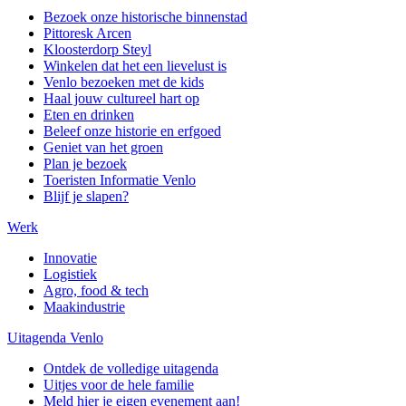
Bezoek onze historische binnenstad
Pittoresk Arcen
Kloosterdorp Steyl
Winkelen dat het een lievelust is
Venlo bezoeken met de kids
Haal jouw cultureel hart op
Eten en drinken
Beleef onze historie en erfgoed
Geniet van het groen
Plan je bezoek
Toeristen Informatie Venlo
Blijf je slapen?
Werk
Innovatie
Logistiek
Agro, food & tech
Maakindustrie
Uitagenda Venlo
Ontdek de volledige uitagenda
Uitjes voor de hele familie
Meld hier je eigen evenement aan!