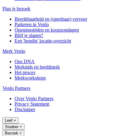
Plan je bezoek
Bereikbaarheid en (openbaar) vervoer
Parkeren in Venlo
Openingstijden en koopzondagen
Blijf je slapen?
Een 'hendig' locatie-overzicht
Merk Venlo
Ons DNA
Merkgids en beeldmerk
Het proces
Merkworkshops
Venlo Partners
Over Venlo Partners
Privacy Statement
Disclaimer
Leef
+
Studeer
+
Bezoek
+