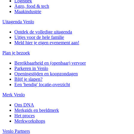
Logistiek
Agro, food & tech
Maakindustrie
Uitagenda Venlo
Ontdek de volledige uitagenda
Uitjes voor de hele familie
Meld hier je eigen evenement aan!
Plan je bezoek
Bereikbaarheid en (openbaar) vervoer
Parkeren in Venlo
Openingstijden en koopzondagen
Blijf je slapen?
Een 'hendig' locatie-overzicht
Merk Venlo
Ons DNA
Merkgids en beeldmerk
Het proces
Merkworkshops
Venlo Partners