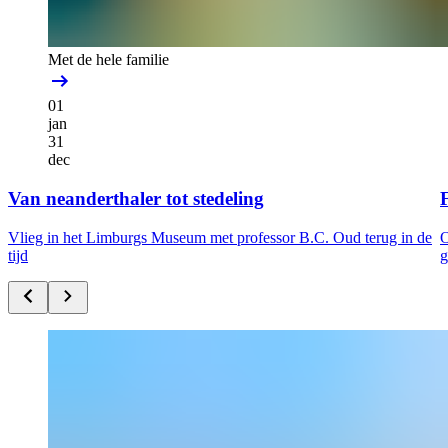
Met de hele familie
01
jan
31
dec
Van neanderthaler tot stedeling
F
Vlieg in het Limburgs Museum met professor B.C. Oud terug in de
O
tijd
g