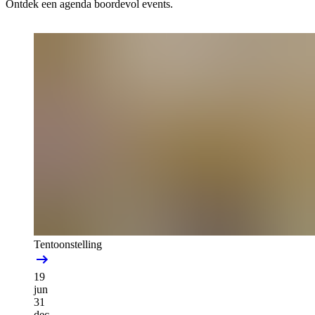
Ontdek een agenda boordevol events.
Tentoonstelling
19
jun
31
dec