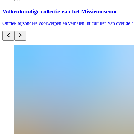
Volkenkundige collectie van het Missiemuseum
Ontdek bijzondere voorwerpen en verhalen uit culturen van over de h