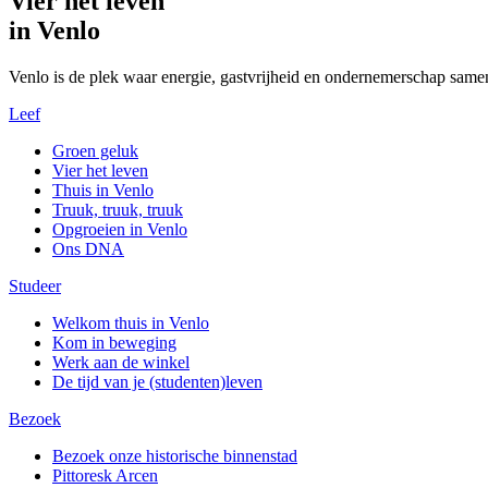
Vier het leven
in Venlo
Venlo is de plek waar energie, gastvrijheid en ondernemerschap same
Leef
Groen geluk
Vier het leven
Thuis in Venlo
Truuk, truuk, truuk
Opgroeien in Venlo
Ons DNA
Studeer
Welkom thuis in Venlo
Kom in beweging
Werk aan de winkel
De tijd van je (studenten)leven
Bezoek
Bezoek onze historische binnenstad
Pittoresk Arcen