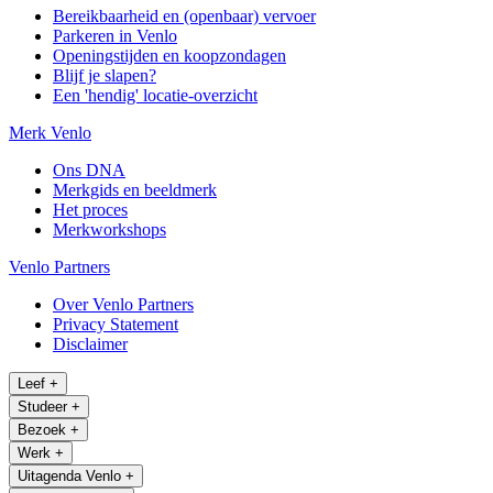
Bereikbaarheid en (openbaar) vervoer
Parkeren in Venlo
Openingstijden en koopzondagen
Blijf je slapen?
Een 'hendig' locatie-overzicht
Merk Venlo
Ons DNA
Merkgids en beeldmerk
Het proces
Merkworkshops
Venlo Partners
Over Venlo Partners
Privacy Statement
Disclaimer
Leef
+
Studeer
+
Bezoek
+
Werk
+
Uitagenda Venlo
+