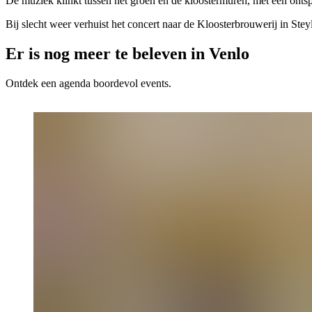
De muziek klinkt tussen het groen en de kloostermuren, met een onts
Bij slecht weer verhuist het concert naar de Kloosterbrouwerij in Steyl
Er is nog meer te beleven in Venlo
Ontdek een agenda boordevol events.