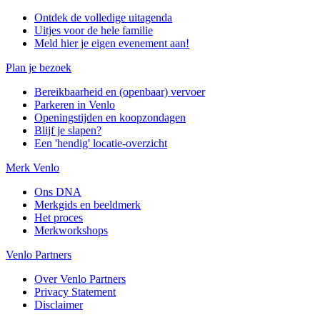
Ontdek de volledige uitagenda
Uitjes voor de hele familie
Meld hier je eigen evenement aan!
Plan je bezoek
Bereikbaarheid en (openbaar) vervoer
Parkeren in Venlo
Openingstijden en koopzondagen
Blijf je slapen?
Een 'hendig' locatie-overzicht
Merk Venlo
Ons DNA
Merkgids en beeldmerk
Het proces
Merkworkshops
Venlo Partners
Over Venlo Partners
Privacy Statement
Disclaimer