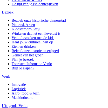
De tijd van je (studenten)leven
Bezoek
Bezoek onze historische binnenstad
Pittoresk Arcen
Kloosterdorp Steyl
Winkelen dat het een lievelust is
Venlo bezoeken met de kids
Haal jouw cultureel hart op
Eten en drinken
Beleef onze historie en erfgoed
Geniet van het groen
Plan je bezoek
Toeristen Informatie Venlo
Blijf je slapen?
Werk
Innovatie
Logistiek
Agro, food & tech
Maakindustrie
Uitagenda Venlo