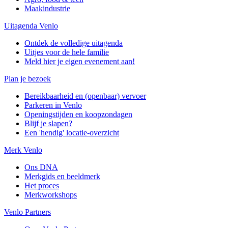
Maakindustrie
Uitagenda Venlo
Ontdek de volledige uitagenda
Uitjes voor de hele familie
Meld hier je eigen evenement aan!
Plan je bezoek
Bereikbaarheid en (openbaar) vervoer
Parkeren in Venlo
Openingstijden en koopzondagen
Blijf je slapen?
Een 'hendig' locatie-overzicht
Merk Venlo
Ons DNA
Merkgids en beeldmerk
Het proces
Merkworkshops
Venlo Partners