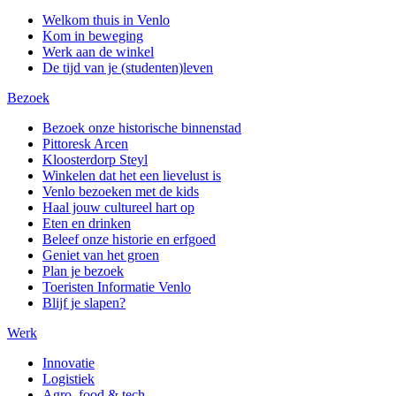
Welkom thuis in Venlo
Kom in beweging
Werk aan de winkel
De tijd van je (studenten)leven
Bezoek
Bezoek onze historische binnenstad
Pittoresk Arcen
Kloosterdorp Steyl
Winkelen dat het een lievelust is
Venlo bezoeken met de kids
Haal jouw cultureel hart op
Eten en drinken
Beleef onze historie en erfgoed
Geniet van het groen
Plan je bezoek
Toeristen Informatie Venlo
Blijf je slapen?
Werk
Innovatie
Logistiek
Agro, food & tech