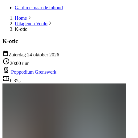
Ga direct naar de inhoud
Home
Uitagenda Venlo
K-otic
K-otic
Zaterdag 24 oktober 2026
20:00 uur
Poppodium Grenswerk
€ 35,-