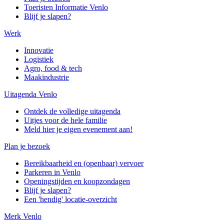
Toeristen Informatie Venlo
Blijf je slapen?
Werk
Innovatie
Logistiek
Agro, food & tech
Maakindustrie
Uitagenda Venlo
Ontdek de volledige uitagenda
Uitjes voor de hele familie
Meld hier je eigen evenement aan!
Plan je bezoek
Bereikbaarheid en (openbaar) vervoer
Parkeren in Venlo
Openingstijden en koopzondagen
Blijf je slapen?
Een 'hendig' locatie-overzicht
Merk Venlo