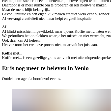
Het helpt om sneller ideeën te bedenken, nieuwe stijlen te ontdekken
Daardoor is er meer ruimte om te proberen en iets nieuws te maken.
Maar de mens blijft belangrijk.
Gevoel, intuïtie en een eigen kijk maken creatief werk echt bijzonder.
AI vervangt creativiteit niet, maar helpt en geeft inspiratie.
AI
AI klinkt misschien ingewikkeld, maar tijdens Koffie met… laten we zie
We gebruiken het op plekken waar je het misschien niet verwacht, zoal
Ook daar kan AI helpen.
Het verstoort het creatieve proces niet, maar vult het juist aan.
Koffie met...
Koffie met... is een gezellige gratis activiteit met uiteenlopende sp
Er is nog meer te beleven in Venlo
Ontdek een agenda boordevol events.