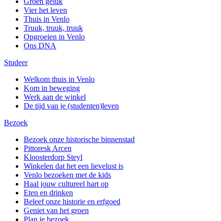
Groen geluk
Vier het leven
Thuis in Venlo
Truuk, truuk, truuk
Opgroeien in Venlo
Ons DNA
Studeer
Welkom thuis in Venlo
Kom in beweging
Werk aan de winkel
De tijd van je (studenten)leven
Bezoek
Bezoek onze historische binnenstad
Pittoresk Arcen
Kloosterdorp Steyl
Winkelen dat het een lievelust is
Venlo bezoeken met de kids
Haal jouw cultureel hart op
Eten en drinken
Beleef onze historie en erfgoed
Geniet van het groen
Plan je bezoek