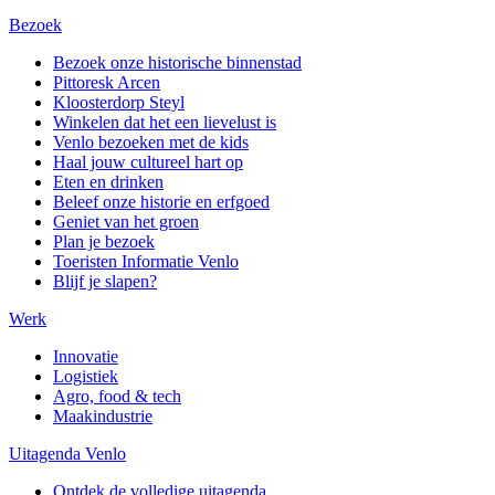
Bezoek
Bezoek onze historische binnenstad
Pittoresk Arcen
Kloosterdorp Steyl
Winkelen dat het een lievelust is
Venlo bezoeken met de kids
Haal jouw cultureel hart op
Eten en drinken
Beleef onze historie en erfgoed
Geniet van het groen
Plan je bezoek
Toeristen Informatie Venlo
Blijf je slapen?
Werk
Innovatie
Logistiek
Agro, food & tech
Maakindustrie
Uitagenda Venlo
Ontdek de volledige uitagenda