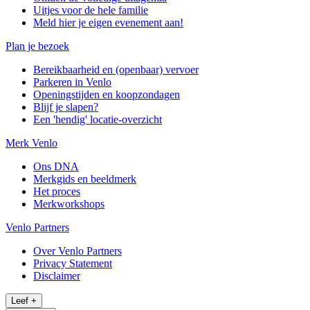
Uitjes voor de hele familie
Meld hier je eigen evenement aan!
Plan je bezoek
Bereikbaarheid en (openbaar) vervoer
Parkeren in Venlo
Openingstijden en koopzondagen
Blijf je slapen?
Een 'hendig' locatie-overzicht
Merk Venlo
Ons DNA
Merkgids en beeldmerk
Het proces
Merkworkshops
Venlo Partners
Over Venlo Partners
Privacy Statement
Disclaimer
Leef
+