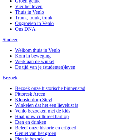
Groen geluk
Vier het leven
Thuis in Venlo
Truuk, truuk, truuk
Opgroeien in Venlo
Ons DNA
Studeer
Welkom thuis in Venlo
Kom in beweging
Werk aan de winkel
De tijd van je (studenten)leven
Bezoek
Bezoek onze historische binnenstad
Pittoresk Arcen
Kloosterdorp Steyl
Winkelen dat het een lievelust is
Venlo bezoeken met de kids
Haal jouw cultureel hart op
Eten en drinken
Beleef onze historie en erfgoed
Geniet van het groen
Plan je bezoek