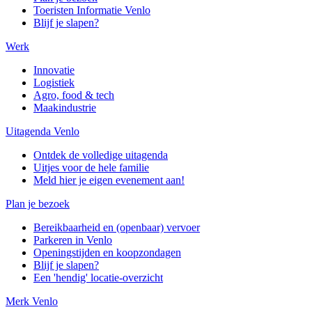
Toeristen Informatie Venlo
Blijf je slapen?
Werk
Innovatie
Logistiek
Agro, food & tech
Maakindustrie
Uitagenda Venlo
Ontdek de volledige uitagenda
Uitjes voor de hele familie
Meld hier je eigen evenement aan!
Plan je bezoek
Bereikbaarheid en (openbaar) vervoer
Parkeren in Venlo
Openingstijden en koopzondagen
Blijf je slapen?
Een 'hendig' locatie-overzicht
Merk Venlo