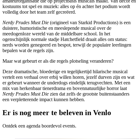
amateurorganisatie die op projectbasis musicals maakt. Van decor en
kostuums tot spel en muziek: alles op én achter het podium wordt
volledig door het team zelf gecreëerd.
Nerdy Prudes Must Die
(origineel van Starkid Productions) is een
duistere, humoristische en meeslepende musical over de
meedogenloze wereld van de middelbare school. In het
ogenschijnlijk normale stadje Hatchetfield draait alles om status:
nerds worden genegeerd en bespot, terwijl de populaire leerlingen
bepalen wat de regels zijn.
Maar wat gebeurt er als die regels plotseling veranderen?
Deze dramatische, bloederige en tegelijkertijd hilarische musical
vertelt een verhaal over erbij willen horen, jezelf durven zijn en wat
er gebeurt wanneer de underdogs eindelijk terugvechten. Met een
mix van herkenbaar tienerdrama en bovennatuurlijke horror laat
Nerdy Prudes Must Die
zien dat zelfs de grootste buitenstaanders
een verpletterende impact kunnen hebben.
Er is nog meer te beleven in Venlo
Ontdek een agenda boordevol events.