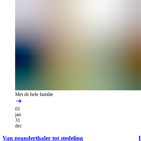
Met de hele familie
01
jan
31
dec
Van neanderthaler tot stedeling
F