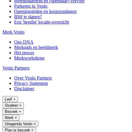
Bereikbaarheid en (openbaar) vervoer
Parkeren in Venlo
Openingstijden en koopzondagen
Blijf je slapen?
Een 'hendig' locatie-overzicht
Merk Venlo
Ons DNA
Merkgids en beeldmerk
Het proces
Merkworkshops
Venlo Partners
Over Venlo Partners
Privacy Statement
Disclaimer
Leef
+
Studeer
+
Bezoek
+
Werk
+
Uitagenda Venlo
+
Plan je bezoek
+