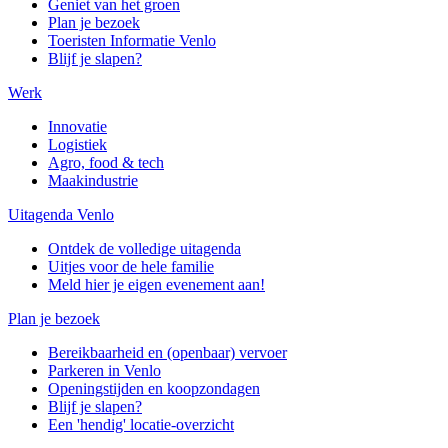
Geniet van het groen
Plan je bezoek
Toeristen Informatie Venlo
Blijf je slapen?
Werk
Innovatie
Logistiek
Agro, food & tech
Maakindustrie
Uitagenda Venlo
Ontdek de volledige uitagenda
Uitjes voor de hele familie
Meld hier je eigen evenement aan!
Plan je bezoek
Bereikbaarheid en (openbaar) vervoer
Parkeren in Venlo
Openingstijden en koopzondagen
Blijf je slapen?
Een 'hendig' locatie-overzicht