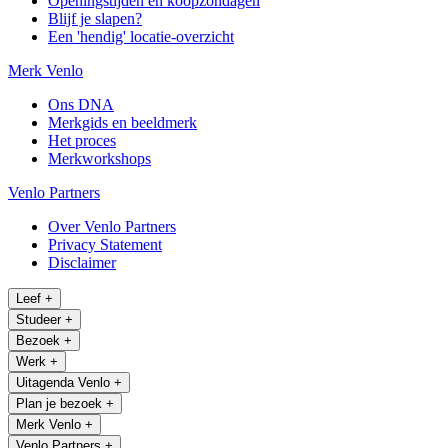
Openingstijden en koopzondagen
Blijf je slapen?
Een 'hendig' locatie-overzicht
Merk Venlo
Ons DNA
Merkgids en beeldmerk
Het proces
Merkworkshops
Venlo Partners
Over Venlo Partners
Privacy Statement
Disclaimer
Leef
+
Studeer
+
Bezoek
+
Werk
+
Uitagenda Venlo
+
Plan je bezoek
+
Merk Venlo
+
Venlo Partners
+