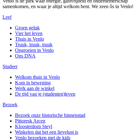
Venlo is de plek waar energie, gastvrijheid en ondernemerschap
samenkomen, en waar je altijd welkom bent. We zeen ôs in Venlo!
Leef
Groen geluk
Vier het leven
Thuis in Venlo
Truuk, truuk, truuk
Opgroeien in Venlo
Ons DNA
Studeer
Welkom thuis in Venlo
Kom in beweging
Werk aan de winkel
De tijd van je (studenten)leven
Bezoek
Bezoek onze historische binnenstad
Pittoresk Arcen
Kloosterdorp Steyl
Winkelen dat het een lievelust is
Venlo bezoeken met de kids