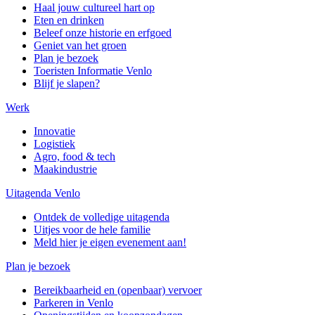
Haal jouw cultureel hart op
Eten en drinken
Beleef onze historie en erfgoed
Geniet van het groen
Plan je bezoek
Toeristen Informatie Venlo
Blijf je slapen?
Werk
Innovatie
Logistiek
Agro, food & tech
Maakindustrie
Uitagenda Venlo
Ontdek de volledige uitagenda
Uitjes voor de hele familie
Meld hier je eigen evenement aan!
Plan je bezoek
Bereikbaarheid en (openbaar) vervoer
Parkeren in Venlo