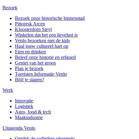
Bezoek
Bezoek onze historische binnenstad
Pittoresk Arcen
Kloosterdorp Steyl
Winkelen dat het een lievelust is
Venlo bezoeken met de kids
Haal jouw cultureel hart op
Eten en drinken
Beleef onze historie en erfgoed
Geniet van het groen
Plan je bezoek
Toeristen Informatie Venlo
Blijf je slapen?
Werk
Innovatie
Logistiek
Agro, food & tech
Maakindustrie
Uitagenda Venlo
Ontdek de volledige uitagenda