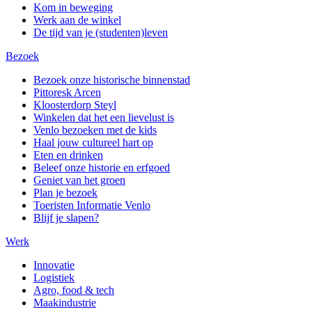
Kom in beweging
Werk aan de winkel
De tijd van je (studenten)leven
Bezoek
Bezoek onze historische binnenstad
Pittoresk Arcen
Kloosterdorp Steyl
Winkelen dat het een lievelust is
Venlo bezoeken met de kids
Haal jouw cultureel hart op
Eten en drinken
Beleef onze historie en erfgoed
Geniet van het groen
Plan je bezoek
Toeristen Informatie Venlo
Blijf je slapen?
Werk
Innovatie
Logistiek
Agro, food & tech
Maakindustrie