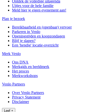
Ontdek de volledige uitagenda
Uitjes voor de hele familie
Meld hier je eigen evenement aan!
Plan je bezoek
Bereikbaarheid en (openbaar) vervoer
Parkeren in Venlo
Openingstijden en koopzondagen
Blijf je slapen?
Een 'hendig' locatie-overzicht
Merk Venlo
Ons DNA
Merkgids en beeldmerk
Het proces
Merkworkshops
Venlo Partners
Over Venlo Partners
Privacy Statement
Disclaimer
Leef
+