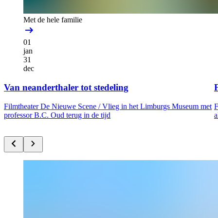
Met de hele familie
01
jan
31
dec
Van neanderthaler tot stedeling
F
Filmtheater De Nieuwe Scene /
Vlieg in het Limburgs Museum met
F
professor B.C. Oud terug in de tijd
a