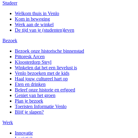
Studeer
Welkom thuis in Venlo
Kom in beweging
Werk aan de winkel
De tijd van je (studenten)leven
Bezoek
Bezoek onze historische binnenstad
Pittoresk Arcen
Kloosterdorp Steyl
Winkelen dat het een lievelust is
Venlo bezoeken met de kids
Haal jouw cultureel hart op
Eten en drinken
Beleef onze historie en erfgoed
Geniet van het groen
Plan je bezoek
Toeristen Informatie Venlo
Blijf je slapen?
Werk
Innovatie