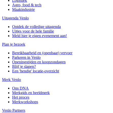
Logistiek
Agro, food & tech
Maakindustrie
Uitagenda Venlo
Ontdek de volledige uitagenda
Uitjes voor de hele familie
Meld hier je eigen evenement aan!
Plan je bezoek
Bereikbaarheid en (openbaar) vervoer
Parkeren in Venlo
Openingstijden en koopzondagen
Blijf je slapen?
Een 'hendig' locatie-overzicht
Merk Venlo
Ons DNA
Merkgids en beeldmerk
Het proces
Merkworkshops
Venlo Partners