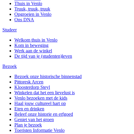
Thuis in Venlo
Truuk, truuk, truuk
Opgroeien in Venlo
Ons DNA
Studeer
Welkom thuis in Venlo
Kom in beweging
Werk aan de winkel
De tijd van je (studenten)leven
Bezoek
Bezoek onze historische binnenstad
Pittoresk Arcen
Kloosterdorp Steyl
Winkelen dat het een lievelust is
Venlo bezoeken met de kids
Haal jouw cultureel hart op
Eten en drinken
Beleef onze historie en erfgoed
Geniet van het groen
Plan je bezoek
Toeristen Informatie Venlo