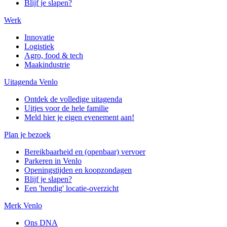
Blijf je slapen?
Werk
Innovatie
Logistiek
Agro, food & tech
Maakindustrie
Uitagenda Venlo
Ontdek de volledige uitagenda
Uitjes voor de hele familie
Meld hier je eigen evenement aan!
Plan je bezoek
Bereikbaarheid en (openbaar) vervoer
Parkeren in Venlo
Openingstijden en koopzondagen
Blijf je slapen?
Een 'hendig' locatie-overzicht
Merk Venlo
Ons DNA