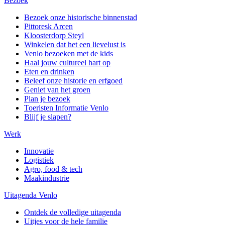
Bezoek
Bezoek onze historische binnenstad
Pittoresk Arcen
Kloosterdorp Steyl
Winkelen dat het een lievelust is
Venlo bezoeken met de kids
Haal jouw cultureel hart op
Eten en drinken
Beleef onze historie en erfgoed
Geniet van het groen
Plan je bezoek
Toeristen Informatie Venlo
Blijf je slapen?
Werk
Innovatie
Logistiek
Agro, food & tech
Maakindustrie
Uitagenda Venlo
Ontdek de volledige uitagenda
Uitjes voor de hele familie