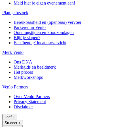
Meld hier je eigen evenement aan!
Plan je bezoek
Bereikbaarheid en (openbaar) vervoer
Parkeren in Venlo
Openingstijden en koopzondagen
Blijf je slapen?
Een 'hendig' locatie-overzicht
Merk Venlo
Ons DNA
Merkgids en beeldmerk
Het proces
Merkworkshops
Venlo Partners
Over Venlo Partners
Privacy Statement
Disclaimer
Leef
+
Studeer
+