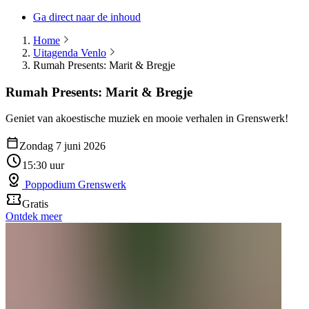
Ga direct naar de inhoud
Home
Uitagenda Venlo
Rumah Presents: Marit & Bregje
Rumah Presents: Marit & Bregje
Geniet van akoestische muziek en mooie verhalen in Grenswerk!
Zondag 7 juni 2026
15:30 uur
Poppodium Grenswerk
Gratis
Ontdek meer