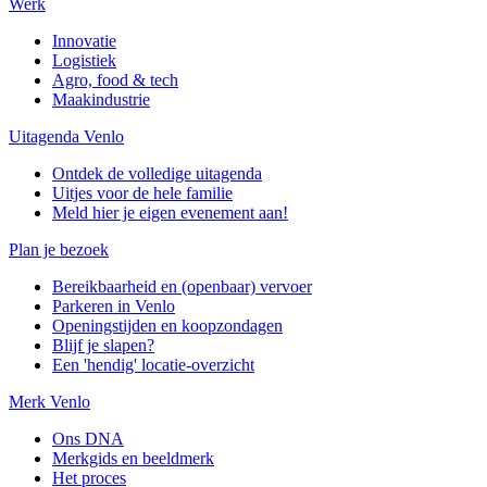
Werk
Innovatie
Logistiek
Agro, food & tech
Maakindustrie
Uitagenda Venlo
Ontdek de volledige uitagenda
Uitjes voor de hele familie
Meld hier je eigen evenement aan!
Plan je bezoek
Bereikbaarheid en (openbaar) vervoer
Parkeren in Venlo
Openingstijden en koopzondagen
Blijf je slapen?
Een 'hendig' locatie-overzicht
Merk Venlo
Ons DNA
Merkgids en beeldmerk
Het proces