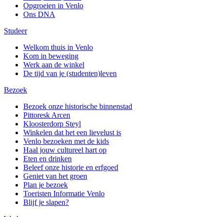
Opgroeien in Venlo
Ons DNA
Studeer
Welkom thuis in Venlo
Kom in beweging
Werk aan de winkel
De tijd van je (studenten)leven
Bezoek
Bezoek onze historische binnenstad
Pittoresk Arcen
Kloosterdorp Steyl
Winkelen dat het een lievelust is
Venlo bezoeken met de kids
Haal jouw cultureel hart op
Eten en drinken
Beleef onze historie en erfgoed
Geniet van het groen
Plan je bezoek
Toeristen Informatie Venlo
Blijf je slapen?