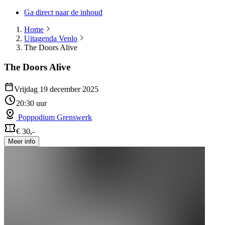
Ga direct naar de inhoud
Home
Uitagenda Venlo
The Doors Alive
The Doors Alive
Vrijdag 19 december 2025
20:30 uur
Poppodium Grenswerk
€ 30,-
Meer info