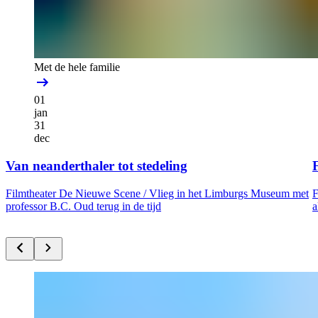
Met de hele familie
01
jan
31
dec
Van neanderthaler tot stedeling
F
Filmtheater De Nieuwe Scene /
Vlieg in het Limburgs Museum met
F
professor B.C. Oud terug in de tijd
a