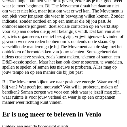
verwachtingen kunnen veel druk geven, zeker als je niet goed weet
waar je moet beginnen. Bij The Movement draait het daarom niet
om wat er niet lukt, maar juist om wat er wél kan. The Movement is
een plek voor jongeren die weer in beweging willen komen. Zonder
indicatie, zonder oordeel en op een manier die bij jou past. Je
ontmoet andere jongeren, doet sociale contacten op en werkt stap
voor stap aan doelen die jij zelf belangrijk vindt. Dat kan van alles
zijn: iets organiseren, creatief bezig zijn, vrijwilligerswerk vinden of
gewoon weer een reden hebben om ’s ochtends op te staan. Op
verschillende manieren ga je bij The Movement aan de slag met het
ontdekken of herontdekken van jouw talenten. Soms gebeurt dat
tijdens creatieve sessies, zoals kunst maken, tekenen of samen een
D&D-sessie spelen. Maar het kan ook door te sporten, te wandelen,
spellen te spelen of samen iets nieuws te proberen. Alles mag op
jouw tempo en op een manier die bij jou past.
Bij The Movement kijken we naar positieve energie. Waar word jij
blij van? Wat geeft jou motivatie? Wat wil jij proberen, maken of
bereiken? Samen zorgen we voor een plek waar je jezelf mag zijn,
waar ruimte is voor jouw verhaal en waar je op een ontspannen
manier weer richting kunt vinden.
Er is nog meer te beleven in Venlo
Ontdek een agenda boordevol events.