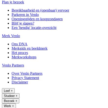
Plan je bezoek
Bereikbaarheid en (openbaar) vervoer
Parkeren in Venlo
Openingstijden en koopzondagen
Blijf je slapen?
Een 'hendig' locatie-overzicht
Merk Venlo
Ons DNA
Merkgids en beeldmerk
Het proces
Merkworkshops
Venlo Partners
Over Venlo Partners
Privacy Statement
Disclaimer
Leef
+
Studeer
+
Bezoek
+
Werk
+