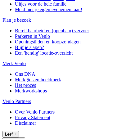
Uitjes voor de hele familie
Meld hier je eigen evenement aan!
Plan je bezoek
Bereikbaarheid en (openbaar) vervoer
Parkeren in Venlo
Openingstijden en koopzondagen
Blijf je slapen?
Een 'hendig' locatie-overzicht
Merk Venlo
Ons DNA
Merkgids en beeldmerk
Het proces
Merkworkshops
Venlo Partners
Over Venlo Partners
Privacy Statement
Disclaimer
Leef
+