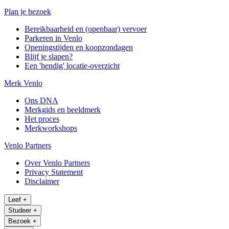
Plan je bezoek
Bereikbaarheid en (openbaar) vervoer
Parkeren in Venlo
Openingstijden en koopzondagen
Blijf je slapen?
Een 'hendig' locatie-overzicht
Merk Venlo
Ons DNA
Merkgids en beeldmerk
Het proces
Merkworkshops
Venlo Partners
Over Venlo Partners
Privacy Statement
Disclaimer
Leef
+
Studeer
+
Bezoek
+