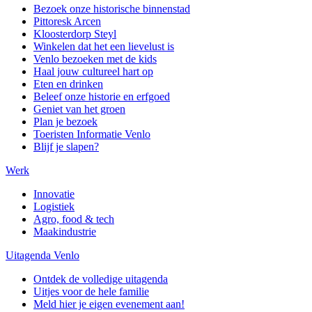
Bezoek onze historische binnenstad
Pittoresk Arcen
Kloosterdorp Steyl
Winkelen dat het een lievelust is
Venlo bezoeken met de kids
Haal jouw cultureel hart op
Eten en drinken
Beleef onze historie en erfgoed
Geniet van het groen
Plan je bezoek
Toeristen Informatie Venlo
Blijf je slapen?
Werk
Innovatie
Logistiek
Agro, food & tech
Maakindustrie
Uitagenda Venlo
Ontdek de volledige uitagenda
Uitjes voor de hele familie
Meld hier je eigen evenement aan!