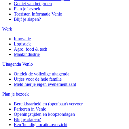
Geniet van het groen
Plan je bezoek
Toeristen Informatie Venlo
Blijf je slapen?
Werk
Innovatie
Logistiek
Agro, food & tech
Maakindustrie
Uitagenda Venlo
Ontdek de volledige uitagenda
Uitjes voor de hele familie
Meld hier je eigen evenement aan!
Plan je bezoek
Bereikbaarheid en (openbaar) vervoer
Parkeren in Venlo
Openingstijden en koopzondagen
Blijf je slapen?
Een 'hendig' locatie-overzicht