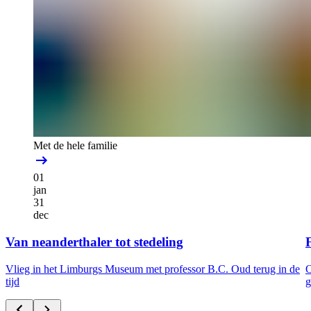
Met de hele familie
01
jan
31
dec
Van neanderthaler tot stedeling
F
Vlieg in het Limburgs Museum met professor B.C. Oud terug in de
O
tijd
g