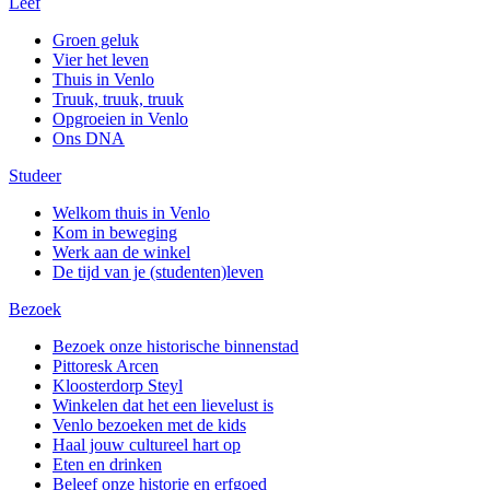
Leef
Groen geluk
Vier het leven
Thuis in Venlo
Truuk, truuk, truuk
Opgroeien in Venlo
Ons DNA
Studeer
Welkom thuis in Venlo
Kom in beweging
Werk aan de winkel
De tijd van je (studenten)leven
Bezoek
Bezoek onze historische binnenstad
Pittoresk Arcen
Kloosterdorp Steyl
Winkelen dat het een lievelust is
Venlo bezoeken met de kids
Haal jouw cultureel hart op
Eten en drinken
Beleef onze historie en erfgoed