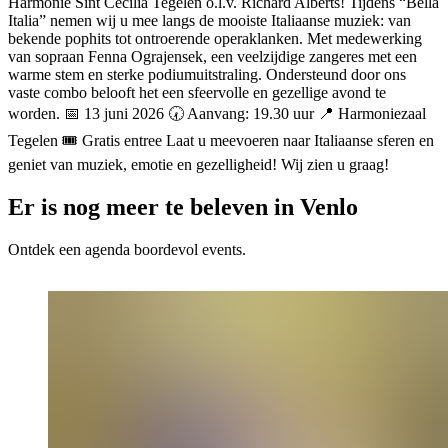
Harmonie Sint Cecilia Tegelen o.l.v. Richard Alberts! Tijdens “Bella
Italia” nemen wij u mee langs de mooiste Italiaanse muziek: van
bekende pophits tot ontroerende operaklanken. Met medewerking
van sopraan Fenna Ograjensek, een veelzijdige zangeres met een
warme stem en sterke podiumuitstraling. Ondersteund door ons
vaste combo belooft het een sfeervolle en gezellige avond te
worden. 📅 13 juni 2026 🕢 Aanvang: 19.30 uur 📍 Harmoniezaal
Tegelen 🎟️ Gratis entree Laat u meevoeren naar Italiaanse sferen en
geniet van muziek, emotie en gezelligheid! Wij zien u graag!
Er is nog meer te beleven in Venlo
Ontdek een agenda boordevol events.