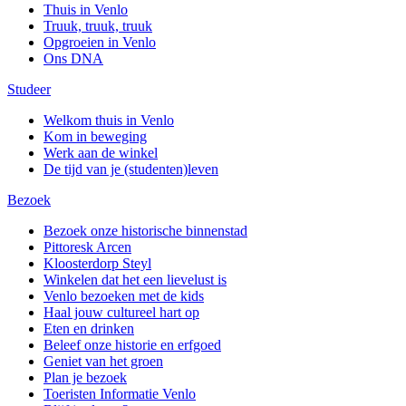
Thuis in Venlo
Truuk, truuk, truuk
Opgroeien in Venlo
Ons DNA
Studeer
Welkom thuis in Venlo
Kom in beweging
Werk aan de winkel
De tijd van je (studenten)leven
Bezoek
Bezoek onze historische binnenstad
Pittoresk Arcen
Kloosterdorp Steyl
Winkelen dat het een lievelust is
Venlo bezoeken met de kids
Haal jouw cultureel hart op
Eten en drinken
Beleef onze historie en erfgoed
Geniet van het groen
Plan je bezoek
Toeristen Informatie Venlo