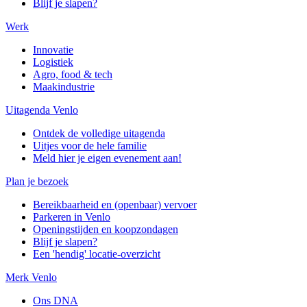
Blijf je slapen?
Werk
Innovatie
Logistiek
Agro, food & tech
Maakindustrie
Uitagenda Venlo
Ontdek de volledige uitagenda
Uitjes voor de hele familie
Meld hier je eigen evenement aan!
Plan je bezoek
Bereikbaarheid en (openbaar) vervoer
Parkeren in Venlo
Openingstijden en koopzondagen
Blijf je slapen?
Een 'hendig' locatie-overzicht
Merk Venlo
Ons DNA