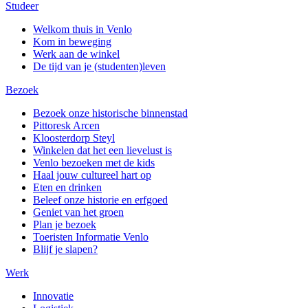
Studeer
Welkom thuis in Venlo
Kom in beweging
Werk aan de winkel
De tijd van je (studenten)leven
Bezoek
Bezoek onze historische binnenstad
Pittoresk Arcen
Kloosterdorp Steyl
Winkelen dat het een lievelust is
Venlo bezoeken met de kids
Haal jouw cultureel hart op
Eten en drinken
Beleef onze historie en erfgoed
Geniet van het groen
Plan je bezoek
Toeristen Informatie Venlo
Blijf je slapen?
Werk
Innovatie