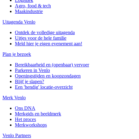
Logistiek
Agro, food & tech
Maakindustrie
Uitagenda Venlo
Ontdek de volledige uitagenda
Uitjes voor de hele familie
Meld hier je eigen evenement aan!
Plan je bezoek
Bereikbaarheid en (openbaar) vervoer
Parkeren in Venlo
Openingstijden en koopzondagen
Blijf je slapen?
Een 'hendig' locatie-overzicht
Merk Venlo
Ons DNA
Merkgids en beeldmerk
Het proces
Merkworkshops
Venlo Partners