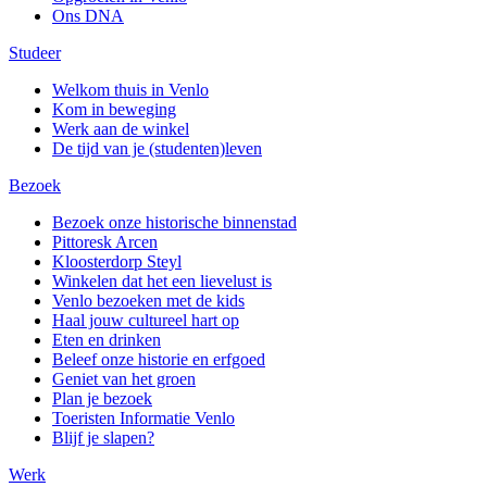
Ons DNA
Studeer
Welkom thuis in Venlo
Kom in beweging
Werk aan de winkel
De tijd van je (studenten)leven
Bezoek
Bezoek onze historische binnenstad
Pittoresk Arcen
Kloosterdorp Steyl
Winkelen dat het een lievelust is
Venlo bezoeken met de kids
Haal jouw cultureel hart op
Eten en drinken
Beleef onze historie en erfgoed
Geniet van het groen
Plan je bezoek
Toeristen Informatie Venlo
Blijf je slapen?
Werk