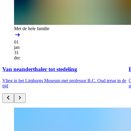
Met de hele familie
01
jan
31
dec
Van neanderthaler tot stedeling
F
Vlieg in het Limburgs Museum met professor B.C. Oud terug in de
O
tijd
g