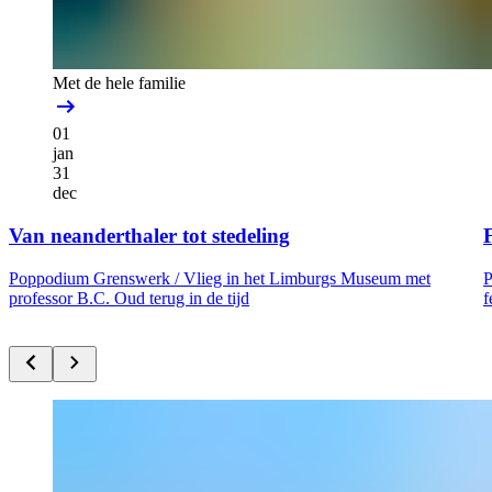
Met de hele familie
01
jan
31
dec
Van neanderthaler tot stedeling
F
Poppodium Grenswerk /
Vlieg in het Limburgs Museum met
P
professor B.C. Oud terug in de tijd
f