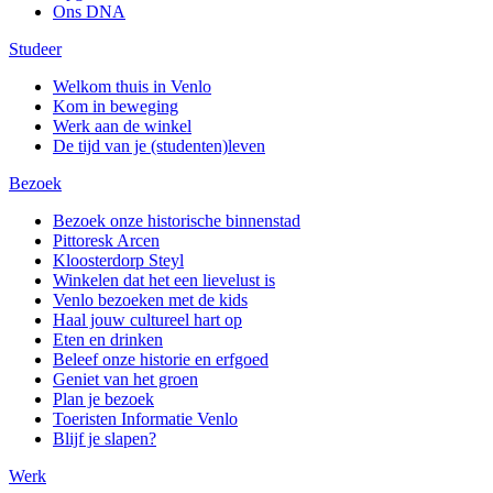
Ons DNA
Studeer
Welkom thuis in Venlo
Kom in beweging
Werk aan de winkel
De tijd van je (studenten)leven
Bezoek
Bezoek onze historische binnenstad
Pittoresk Arcen
Kloosterdorp Steyl
Winkelen dat het een lievelust is
Venlo bezoeken met de kids
Haal jouw cultureel hart op
Eten en drinken
Beleef onze historie en erfgoed
Geniet van het groen
Plan je bezoek
Toeristen Informatie Venlo
Blijf je slapen?
Werk