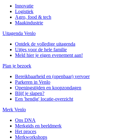
Innovatie
Logistiek
Agro, food & tech
Maakindustrie
Uitagenda Venlo
Ontdek de volledige uitagenda
Uitjes voor de hele familie
Meld hier je eigen evenement aan!
Plan je bezoek
Bereikbaarheid en (openbaar) vervoer
Parkeren in Venlo
Openingstijden en koopzondagen
Blijf je slapen?
Een 'hendig' locatie-overzicht
Merk Venlo
Ons DNA
Merkgids en beeldmerk
Het proces
Merkworkshops