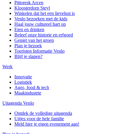
Pittoresk Arcen
Kloosterdorp Steyl
Winkelen dat het een lievelust is
Venlo bezoeken met de kids
Haal jouw cultureel hart op
Eten en drinken
Beleef onze historie en erfgoed
Geniet van het groen
Plan je bezoek
Toeristen Informatie Venlo
Blijf je slapen?
Werk
Innovatie
Logistiek
Agro, food & tech
Maakindustrie
Uitagenda Venlo
Ontdek de volledige uitagenda
Uitjes voor de hele familie
Meld hier je eigen evenement aan!