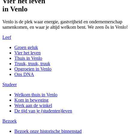
Vier het leven
in Venlo
Venlo is de plek waar energie, gastvrijheid en ondernemerschap
samenkomen, en waar je altijd welkom bent. We zeen ôs in Venlo!
Leef
Groen geluk
Vier het leven
Thuis in Venlo
Truuk, truuk, truuk
Opgroeien in Venlo
Ons DNA
Studeer
Welkom thuis in Venlo
Kom in beweging
Werk aan de winkel
De tijd van je (studenten)leven
Bezoek
Bezoek onze historische binnenstad