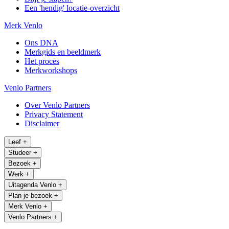
Een 'hendig' locatie-overzicht
Merk Venlo
Ons DNA
Merkgids en beeldmerk
Het proces
Merkworkshops
Venlo Partners
Over Venlo Partners
Privacy Statement
Disclaimer
Leef
+
Studeer
+
Bezoek
+
Werk
+
Uitagenda Venlo
+
Plan je bezoek
+
Merk Venlo
+
Venlo Partners
+