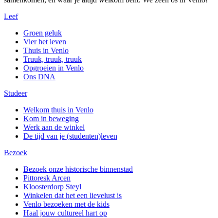
Leef
Groen geluk
Vier het leven
Thuis in Venlo
Truuk, truuk, truuk
Opgroeien in Venlo
Ons DNA
Studeer
Welkom thuis in Venlo
Kom in beweging
Werk aan de winkel
De tijd van je (studenten)leven
Bezoek
Bezoek onze historische binnenstad
Pittoresk Arcen
Kloosterdorp Steyl
Winkelen dat het een lievelust is
Venlo bezoeken met de kids
Haal jouw cultureel hart op